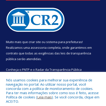
Muito mais que
criar site
ou
sistema para prefeituras
!
Realizamos uma
assessoria
completa, onde garantimos em
contrato que todas as exigências das
leis de transparência
pública
serão atendidas.
Conheça o
PNTP
e o
Radar da Transparência Pública
Nós usamos cookies para melhorar sua experiência de
navegação no portal. Ao utilizar nosso portal, você
concorda com a política de monitoramento de cookies.
Para ter mais informações sobre como isso é feito, acesse
Todos os direitos reservados a Câmara Municipal de São
Política de cookies (
Leia mais
). Se você concorda, clique em
Sebastião da Boa Vista.
ACEITO.