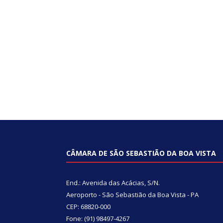
CÂMARA DE SÃO SEBASTIÃO DA BOA VISTA
End.: Avenida das Acácias, S/N.
Aeroporto - São Sebastião da Boa Vista - PA
CEP: 68820-000
Fone: (91) 98497-4267