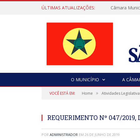
ÚLTIMAS ATUALIZAÇÕES:
Câmara Municip
O MUNICÍPIO
A CÂMA
»
VOCÊ ESTÁ EM:
Home
Atividades Legislativa
REQUERIMENTO Nº 047/2019, D
POR
ADMINISTRADOR
EM
26 DE JUNHO DE 2019