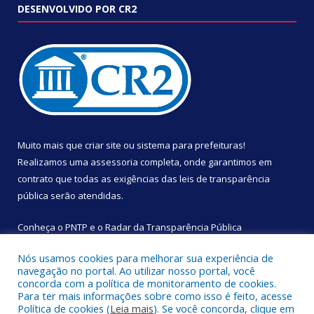
DESENVOLVIDO POR CR2
Muito mais que
criar site
ou
sistema para prefeituras
!
Realizamos uma
assessoria
completa, onde garantimos em
contrato que todas as exigências das
leis de transparência
pública
serão atendidas.
Conheça o
PNTP
e o
Radar da Transparência Pública
Nós usamos cookies para melhorar sua experiência de
navegação no portal. Ao utilizar nosso portal, você
concorda com a política de monitoramento de cookies.
Para ter mais informações sobre como isso é feito, acesse
Todos os direitos reservados a Câmara Municipal de São
Política de cookies (
Leia mais
). Se você concorda, clique em
Sebastião da Boa Vista.