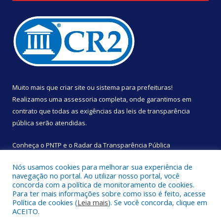
Muito mais que
criar site
ou
sistema para prefeituras
!
Realizamos uma
assessoria
completa, onde garantimos em
contrato que todas as exigências das
leis de transparência
pública
serão atendidas.
Conheça o
PNTP
e o
Radar da Transparência Pública
Nós usamos cookies para melhorar sua experiência de
navegação no portal. Ao utilizar nosso portal, você
concorda com a política de monitoramento de cookies.
Para ter mais informações sobre como isso é feito, acesse
Todos os direitos reservados a Câmara Municipal de São
Política de cookies (
Leia mais
). Se você concorda, clique em
Sebastião da Boa Vista.
ACEITO.