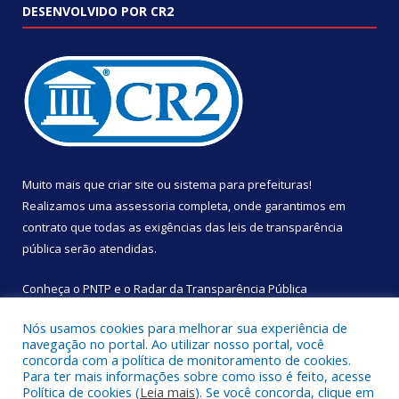
DESENVOLVIDO POR CR2
Muito mais que
criar site
ou
sistema para prefeituras
!
Realizamos uma
assessoria
completa, onde garantimos em
contrato que todas as exigências das
leis de transparência
pública
serão atendidas.
Conheça o
PNTP
e o
Radar da Transparência Pública
Nós usamos cookies para melhorar sua experiência de
navegação no portal. Ao utilizar nosso portal, você
concorda com a política de monitoramento de cookies.
Para ter mais informações sobre como isso é feito, acesse
Todos os direitos reservados a Câmara Municipal de São
Política de cookies (
Leia mais
). Se você concorda, clique em
Sebastião da Boa Vista.