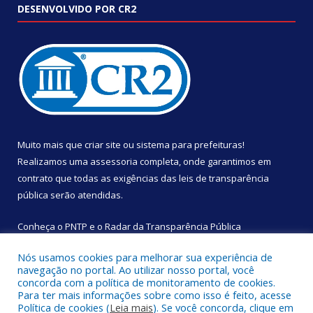
DESENVOLVIDO POR CR2
Muito mais que
criar site
ou
sistema para prefeituras
!
Realizamos uma
assessoria
completa, onde garantimos em
contrato que todas as exigências das
leis de transparência
pública
serão atendidas.
Conheça o
PNTP
e o
Radar da Transparência Pública
Nós usamos cookies para melhorar sua experiência de
navegação no portal. Ao utilizar nosso portal, você
concorda com a política de monitoramento de cookies.
Para ter mais informações sobre como isso é feito, acesse
Todos os direitos reservados a Câmara Municipal de São
Política de cookies (
Leia mais
). Se você concorda, clique em
Sebastião da Boa Vista.