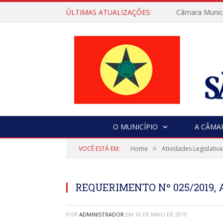
ÚLTIMAS ATUALIZAÇÕES:
Câmara Municip
O MUNICÍPIO
A CÂMA
»
VOCÊ ESTÁ EM:
Home
Atividades Legislativa
REQUERIMENTO Nº 025/2019, 
POR
ADMINISTRADOR
EM
10 DE MAIO DE 2019