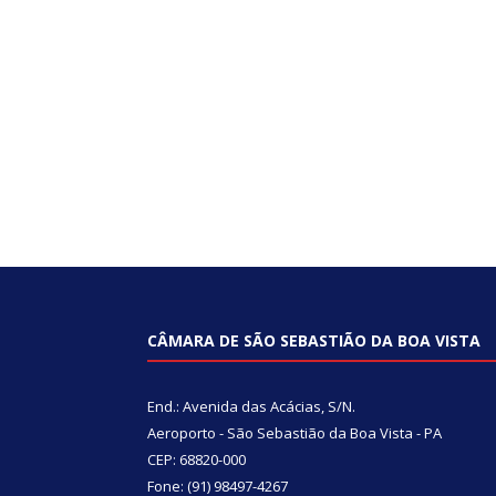
CÂMARA DE SÃO SEBASTIÃO DA BOA VISTA
End.: Avenida das Acácias, S/N.
Aeroporto - São Sebastião da Boa Vista - PA
CEP: 68820-000
Fone: (91) 98497-4267