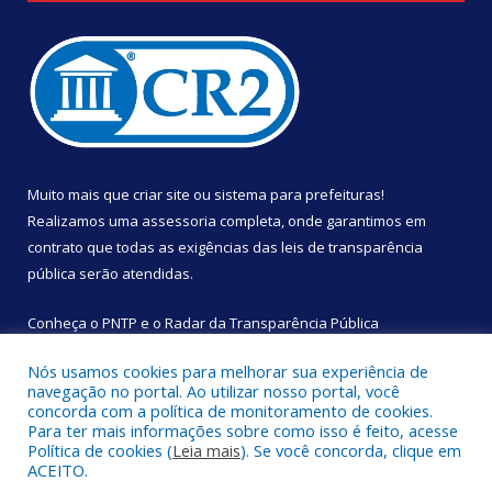
Muito mais que
criar site
ou
sistema para prefeituras
!
Realizamos uma
assessoria
completa, onde garantimos em
contrato que todas as exigências das
leis de transparência
pública
serão atendidas.
Conheça o
PNTP
e o
Radar da Transparência Pública
Nós usamos cookies para melhorar sua experiência de
navegação no portal. Ao utilizar nosso portal, você
concorda com a política de monitoramento de cookies.
Para ter mais informações sobre como isso é feito, acesse
Todos os direitos reservados a Câmara Municipal de São
Política de cookies (
Leia mais
). Se você concorda, clique em
Sebastião da Boa Vista.
ACEITO.