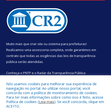
Muito mais que
criar site
ou
sistema para prefeituras
!
Realizamos uma
assessoria
completa, onde garantimos em
contrato que todas as exigências das
leis de transparência
pública
serão atendidas.
Conheça o
PNTP
e o
Radar da Transparência Pública
Nós usamos cookies para melhorar sua experiência de
navegação no portal. Ao utilizar nosso portal, você
concorda com a política de monitoramento de cookies.
Para ter mais informações sobre como isso é feito, acesse
Todos os direitos reservados a Câmara Municipal de São
Política de cookies (
Leia mais
). Se você concorda, clique em
Sebastião da Boa Vista.
ACEITO.