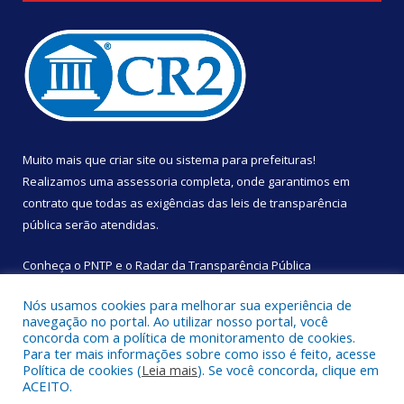
Muito mais que
criar site
ou
sistema para prefeituras
!
Realizamos uma
assessoria
completa, onde garantimos em
contrato que todas as exigências das
leis de transparência
pública
serão atendidas.
Conheça o
PNTP
e o
Radar da Transparência Pública
Nós usamos cookies para melhorar sua experiência de
navegação no portal. Ao utilizar nosso portal, você
concorda com a política de monitoramento de cookies.
Para ter mais informações sobre como isso é feito, acesse
Todos os direitos reservados a Câmara Municipal de São
Política de cookies (
Leia mais
). Se você concorda, clique em
Sebastião da Boa Vista.
ACEITO.