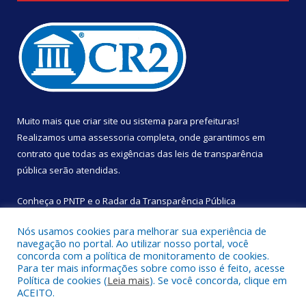
Muito mais que
criar site
ou
sistema para prefeituras
!
Realizamos uma
assessoria
completa, onde garantimos em
contrato que todas as exigências das
leis de transparência
pública
serão atendidas.
Conheça o
PNTP
e o
Radar da Transparência Pública
Nós usamos cookies para melhorar sua experiência de
navegação no portal. Ao utilizar nosso portal, você
concorda com a política de monitoramento de cookies.
Para ter mais informações sobre como isso é feito, acesse
Todos os direitos reservados a Câmara Municipal de São
Política de cookies (
Leia mais
). Se você concorda, clique em
Sebastião da Boa Vista.
ACEITO.