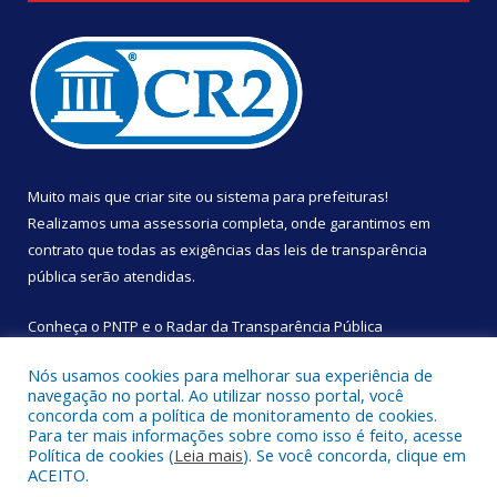
Muito mais que
criar site
ou
sistema para prefeituras
!
Realizamos uma
assessoria
completa, onde garantimos em
contrato que todas as exigências das
leis de transparência
pública
serão atendidas.
Conheça o
PNTP
e o
Radar da Transparência Pública
Nós usamos cookies para melhorar sua experiência de
navegação no portal. Ao utilizar nosso portal, você
concorda com a política de monitoramento de cookies.
Para ter mais informações sobre como isso é feito, acesse
Todos os direitos reservados a Câmara Municipal de São
Política de cookies (
Leia mais
). Se você concorda, clique em
Sebastião da Boa Vista.
ACEITO.