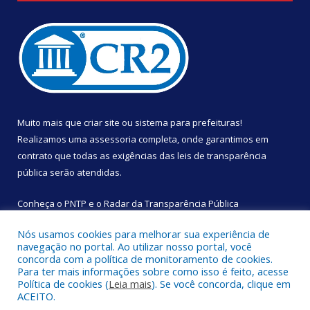
Muito mais que
criar site
ou
sistema para prefeituras
!
Realizamos uma
assessoria
completa, onde garantimos em
contrato que todas as exigências das
leis de transparência
pública
serão atendidas.
Conheça o
PNTP
e o
Radar da Transparência Pública
Nós usamos cookies para melhorar sua experiência de
navegação no portal. Ao utilizar nosso portal, você
concorda com a política de monitoramento de cookies.
Para ter mais informações sobre como isso é feito, acesse
Todos os direitos reservados a Câmara Municipal de São
Política de cookies (
Leia mais
). Se você concorda, clique em
Sebastião da Boa Vista.
ACEITO.