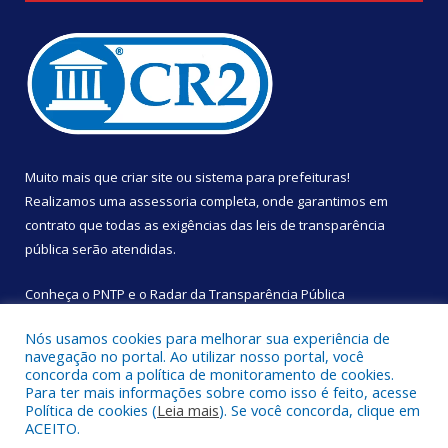
Muito mais que
criar site
ou
sistema para prefeituras
!
Realizamos uma
assessoria
completa, onde garantimos em
contrato que todas as exigências das
leis de transparência
pública
serão atendidas.
Conheça o
PNTP
e o
Radar da Transparência Pública
Nós usamos cookies para melhorar sua experiência de
navegação no portal. Ao utilizar nosso portal, você
concorda com a política de monitoramento de cookies.
Para ter mais informações sobre como isso é feito, acesse
Todos os direitos reservados a Câmara Municipal de São
Política de cookies (
Leia mais
). Se você concorda, clique em
Sebastião da Boa Vista.
ACEITO.