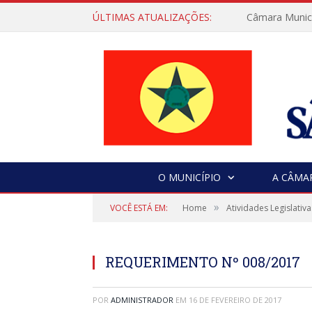
ÚLTIMAS ATUALIZAÇÕES:
Câmara Municip
O MUNICÍPIO
A CÂMA
»
VOCÊ ESTÁ EM:
Home
Atividades Legislativa
REQUERIMENTO Nº 008/2017
POR
ADMINISTRADOR
EM
16 DE FEVEREIRO DE 2017