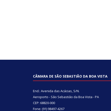
CÂMARA DE SÃO SEBASTIÃO DA BOA VISTA
End.: Avenida das Acácias, S/N.
Aeroporto - São Sebastião da Boa Vista - PA
CEP: 68820-000
Fone: (91) 98497-4267