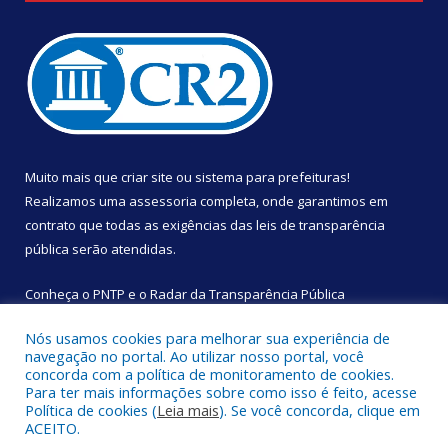
Muito mais que
criar site
ou
sistema para prefeituras
!
Realizamos uma
assessoria
completa, onde garantimos em
contrato que todas as exigências das
leis de transparência
pública
serão atendidas.
Conheça o
PNTP
e o
Radar da Transparência Pública
Nós usamos cookies para melhorar sua experiência de
navegação no portal. Ao utilizar nosso portal, você
concorda com a política de monitoramento de cookies.
Para ter mais informações sobre como isso é feito, acesse
Todos os direitos reservados a Câmara Municipal de São
Política de cookies (
Leia mais
). Se você concorda, clique em
Sebastião da Boa Vista.
ACEITO.