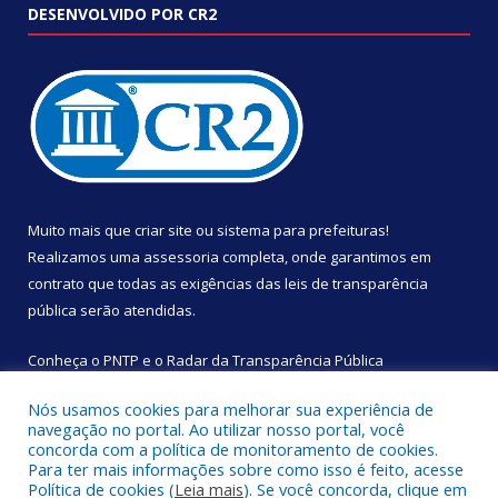
DESENVOLVIDO POR CR2
Muito mais que
criar site
ou
sistema para prefeituras
!
Realizamos uma
assessoria
completa, onde garantimos em
contrato que todas as exigências das
leis de transparência
pública
serão atendidas.
Conheça o
PNTP
e o
Radar da Transparência Pública
Nós usamos cookies para melhorar sua experiência de
navegação no portal. Ao utilizar nosso portal, você
concorda com a política de monitoramento de cookies.
Para ter mais informações sobre como isso é feito, acesse
Todos os direitos reservados a Câmara Municipal de São
Política de cookies (
Leia mais
). Se você concorda, clique em
Sebastião da Boa Vista.