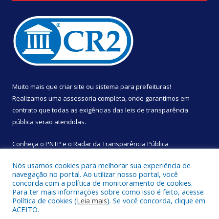
Muito mais que
criar site
ou
sistema para prefeituras
!
Realizamos uma
assessoria
completa, onde garantimos em
contrato que todas as exigências das
leis de transparência
pública
serão atendidas.
Conheça o
PNTP
e o
Radar da Transparência Pública
Nós usamos cookies para melhorar sua experiência de
navegação no portal. Ao utilizar nosso portal, você
concorda com a política de monitoramento de cookies.
Para ter mais informações sobre como isso é feito, acesse
Todos os direitos reservados a Câmara Municipal de São
Política de cookies (
Leia mais
). Se você concorda, clique em
Sebastião da Boa Vista.
ACEITO.