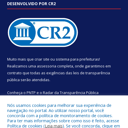
DESENVOLVIDO POR CR2
Muito mais que
criar site
ou
sistema para prefeituras
!
Realizamos uma
assessoria
completa, onde garantimos em
contrato que todas as exigências das
leis de transparência
pública
serão atendidas.
Conheça o
PNTP
e o
Radar da Transparência Pública
Nós usamos cookies para melhorar sua experiência de
navegação no portal. Ao utilizar nosso portal, você
concorda com a política de monitoramento de cookies.
Para ter mais informações sobre como isso é feito, acesse
Todos os direitos reservados a Câmara Municipal de São
Política de cookies (
Leia mais
). Se você concorda, clique em
Sebastião da Boa Vista.