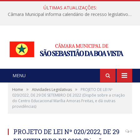
ÚLTIMAS ATUALIZAÇÕES:
Câmara Municipal informa calendário de recesso legislativo de julho
MENU
»
»
Home
Atividades Legislativas
PROJETO DE LEI Nº
020/2022, DE 29 DE SETEMBRO DE 2022 (Dispõe sobre a criação
do Centro Educacional Marília Amoras Freitas, e dá outras
providências)
PROJETO DE LEI Nº 020/2022, DE 29
0