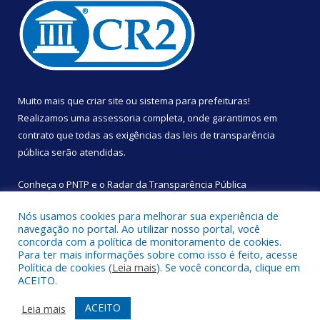
Muito mais que
criar site
ou
sistema para prefeituras
!
Realizamos uma
assessoria
completa, onde garantimos em
contrato que todas as exigências das
leis de transparência
pública
serão atendidas.
Conheça o
PNTP
e o
Radar da Transparência Pública
Nós usamos cookies para melhorar sua experiência de
navegação no portal. Ao utilizar nosso portal, você
concorda com a política de monitoramento de cookies.
Para ter mais informações sobre como isso é feito, acesse
Todos os direitos reservados a Câmara Municipal de São
Política de cookies (
Leia mais
). Se você concorda, clique em
Sebastião da Boa Vista.
ACEITO.
Mapa do Site
Acessar Área Administrativa
ACEITO
Leia mais
Acessar Webmail