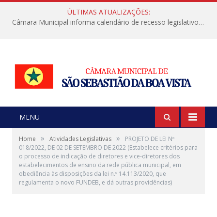
ÚLTIMAS ATUALIZAÇÕES:
Câmara Municipal informa calendário de recesso legislativo de julho
MENU
»
»
Home
Atividades Legislativas
PROJETO DE LEI Nº
018/2022, DE 02 DE SETEMBRO DE 2022 (Estabelece critérios para
o processo de indicação de diretores e vice-diretores dos
estabelecimentos de ensino da rede pública municipal, em
obediência às disposições da lei n.º 14.113/2020, que
regulamenta o novo FUNDEB, e dá outras providências)