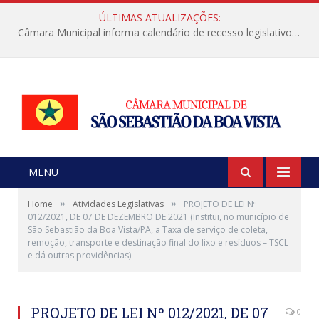
ÚLTIMAS ATUALIZAÇÕES:
Câmara Municipal informa calendário de recesso legislativo de julho
MENU
»
»
Home
Atividades Legislativas
PROJETO DE LEI Nº
012/2021, DE 07 DE DEZEMBRO DE 2021 (Institui, no município de
São Sebastião da Boa Vista/PA, a Taxa de serviço de coleta,
remoção, transporte e destinação final do lixo e resíduos – TSCL
e dá outras providências)
PROJETO DE LEI Nº 012/2021, DE 07
0