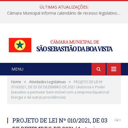
ÚLTIMAS ATUALIZAÇÕES:
Câmara Municipal informa calendário de recesso legislativo de julho
MENU
»
»
Home
Atividades Legislativas
PROJETO DE LEI Nº
010/2021, DE 03 DE DEZEMBRO DE 2021 (Autoriza o Poder
Executivo a permutar bem imóvel com a empresa Equatorial
Energia e dá outras providências)
PROJETO DE LEI Nº 010/2021, DE 03
0