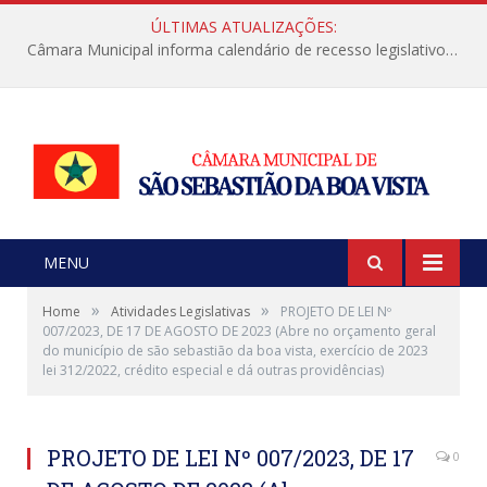
ÚLTIMAS ATUALIZAÇÕES:
Câmara Municipal informa calendário de recesso legislativo de julho
MENU
»
»
Home
Atividades Legislativas
PROJETO DE LEI Nº
007/2023, DE 17 DE AGOSTO DE 2023 (Abre no orçamento geral
do município de são sebastião da boa vista, exercício de 2023
lei 312/2022, crédito especial e dá outras providências)
PROJETO DE LEI Nº 007/2023, DE 17
0