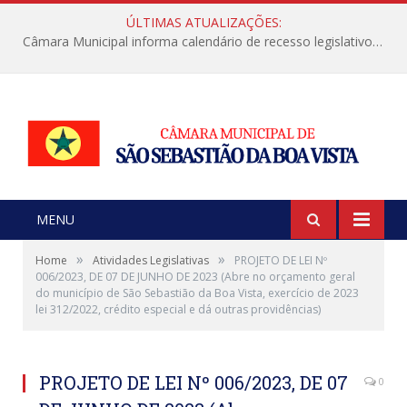
ÚLTIMAS ATUALIZAÇÕES:
Câmara Municipal informa calendário de recesso legislativo de julho
MENU
»
»
Home
Atividades Legislativas
PROJETO DE LEI Nº
006/2023, DE 07 DE JUNHO DE 2023 (Abre no orçamento geral
do município de São Sebastião da Boa Vista, exercício de 2023
lei 312/2022, crédito especial e dá outras providências)
PROJETO DE LEI Nº 006/2023, DE 07
0