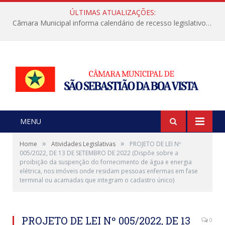
ÚLTIMAS ATUALIZAÇÕES:
Câmara Municipal informa calendário de recesso legislativo de julho
MENU
»
»
Home
Atividades Legislativas
PROJETO DE LEI Nº
005/2022, DE 13 DE SETEMBRO DE 2022 (Dispõe sobre a
proibição da suspenção do fornecimento de água e energia
elétrica, nos imóveis onde residam pessoas enfermas em fase
terminal ou acamadas que integram o cadastro único)
PROJETO DE LEI Nº 005/2022, DE 13
0