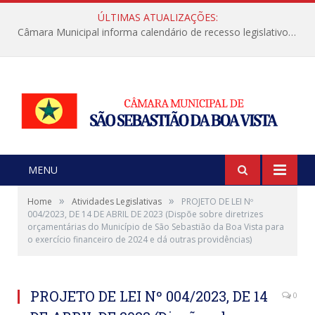
ÚLTIMAS ATUALIZAÇÕES:
Câmara Municipal informa calendário de recesso legislativo de julho
MENU
»
»
Home
Atividades Legislativas
PROJETO DE LEI Nº
004/2023, DE 14 DE ABRIL DE 2023 (Dispõe sobre diretrizes
orçamentárias do Município de São Sebastião da Boa Vista para
o exercício financeiro de 2024 e dá outras providências)
PROJETO DE LEI Nº 004/2023, DE 14
0