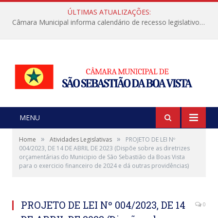
ÚLTIMAS ATUALIZAÇÕES:
Câmara Municipal informa calendário de recesso legislativo de julho
MENU
»
»
Home
Atividades Legislativas
PROJETO DE LEI Nº
004/2023, DE 14 DE ABRIL DE 2023 (Dispõe sobre as diretrizes
orçamentárias do Municipio de São Sebastião da Boas Vista
para o exercicio financeiro de 2024 e dá outras providências)
PROJETO DE LEI Nº 004/2023, DE 14
0