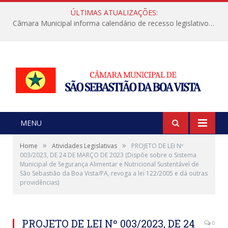
ÚLTIMAS ATUALIZAÇÕES:
Câmara Municipal informa calendário de recesso legislativo de julho
MENU
»
»
Home
Atividades Legislativas
PROJETO DE LEI Nº
003/2023, DE 24 DE MARÇO DE 2023 (Dispõe sobre o Sistema
Municipal de Segurança Alimentar e Nutricional Sustentável de
São Sebastião da Boa Vista/PA, revoga a lei 122/2005 e dá outras
providências)
PROJETO DE LEI Nº 003/2023, DE 24
0