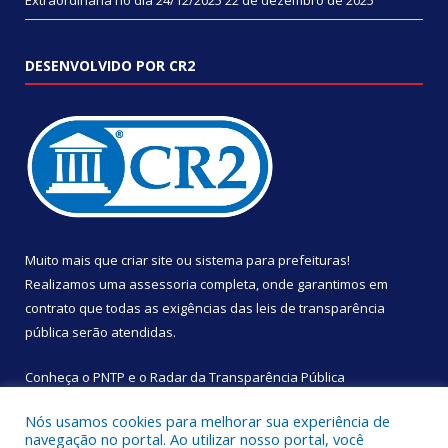
Extraordinária no dia 24/12/2025
22 de dezembro de 2025
DESENVOLVIDO POR CR2
Muito mais que
criar site
ou
sistema para prefeituras
!
Realizamos uma
assessoria
completa, onde garantimos em
contrato que todas as exigências das
leis de transparência
pública
serão atendidas.
Conheça o
PNTP
e o
Radar da Transparência Pública
Nós usamos cookies para melhorar sua experiência de
navegação no portal. Ao utilizar nosso portal, você