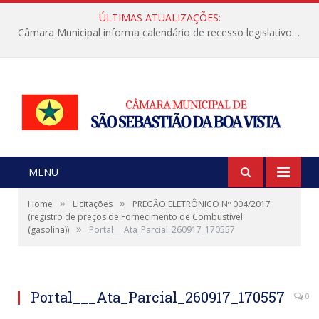
ÚLTIMAS ATUALIZAÇÕES:
Câmara Municipal informa calendário de recesso legislativo de julho
MENU
»
»
Home
Licitações
PREGÃO ELETRÔNICO Nº 004/2017
(registro de preços de Fornecimento de Combustível
»
(gasolina))
Portal___Ata_Parcial_260917_170557
Portal___Ata_Parcial_260917_170557
0