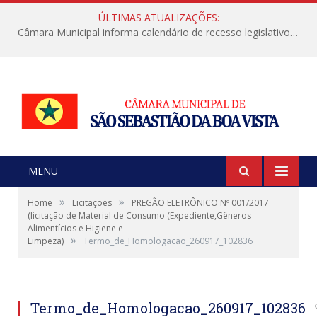
ÚLTIMAS ATUALIZAÇÕES:
Câmara Municipal informa calendário de recesso legislativo de julho
MENU
»
»
Home
Licitações
PREGÃO ELETRÔNICO Nº 001/2017
(licitação de Material de Consumo (Expediente,Gêneros
Alimentícios e Higiene e
»
Limpeza)
Termo_de_Homologacao_260917_102836
Termo_de_Homologacao_260917_102836