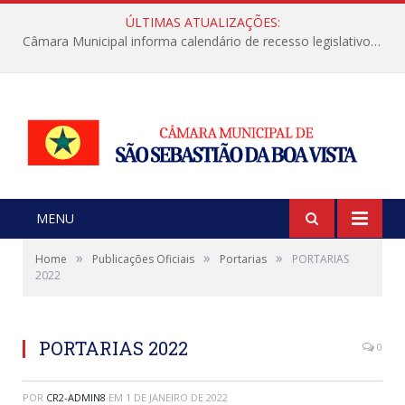
ÚLTIMAS ATUALIZAÇÕES:
Câmara Municipal informa calendário de recesso legislativo de julho
MENU
»
»
»
Home
Publicações Oficiais
Portarias
PORTARIAS
2022
PORTARIAS 2022
0
POR
CR2-ADMIN8
EM
1 DE JANEIRO DE 2022