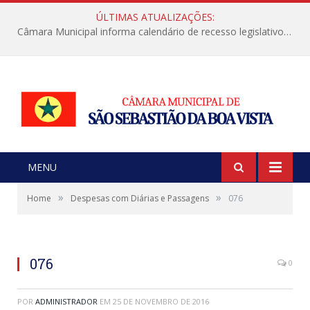
ÚLTIMAS ATUALIZAÇÕES:
Câmara Municipal informa calendário de recesso legislativo de julho
MENU
»
»
Home
Despesas com Diárias e Passagens
076
076
0
POR
ADMINISTRADOR
EM
25 DE NOVEMBRO DE 2016