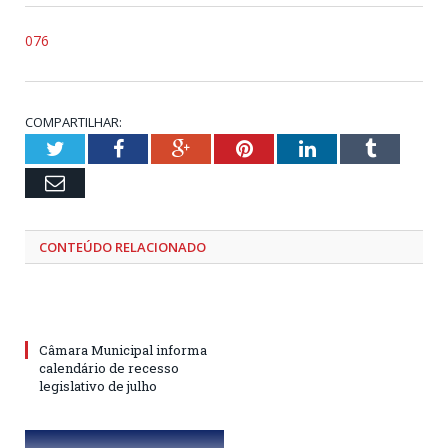
076
COMPARTILHAR:
Twitter
Facebook
Google+
Pinterest
LinkedIn
Tumblr
Email
CONTEÚDO RELACIONADO
Câmara Municipal informa
calendário de recesso
legislativo de julho