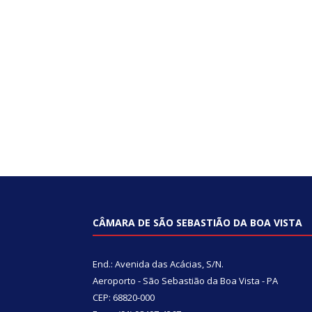
CÂMARA DE SÃO SEBASTIÃO DA BOA VISTA
End.: Avenida das Acácias, S/N.
Aeroporto - São Sebastião da Boa Vista - PA
CEP: 68820-000