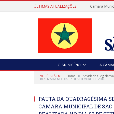
ÚLTIMAS ATUALIZAÇÕES:
Câmara Municip
O MUNICÍPIO
A CÂMA
»
VOCÊ ESTÁ EM:
Home
Atividades Legislativa
REALIZADA NO DIA 02 DE SETEMBRO DE 2016
PAUTA DA QUADRAGÉSIMA S
CÂMARA MUNICIPAL DE SÃO 
REALIZADA NO DIA 02 DE SET