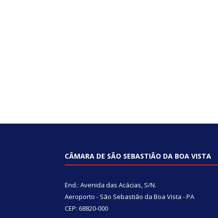
CÂMARA DE SÃO SEBASTIÃO DA BOA VISTA
End.: Avenida das Acácias, S/N.
Aeroporto - São Sebastião da Boa Vista - PA
CEP: 68820-000