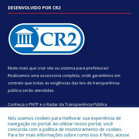
DESENVOLVIDO POR CR2
Muito mais que
criar site
ou
sistema para prefeituras
!
Realizamos uma
assessoria
completa, onde garantimos em
contrato que todas as exigências das
leis de transparência
pública
serão atendidas.
Conheça o
PNTP
e o
Radar da Transparência Pública
Nós usamos cookies para melhorar sua experiência de
navegação no portal. Ao utilizar nosso portal, você
concorda com a política de monitoramento de cookies.
Para ter mais informações sobre como isso é feito, acesse
Todos os direitos reservados a Câmara Municipal de São