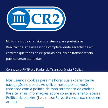
Muito mais que
criar site
ou
sistema para prefeituras
!
Realizamos uma
assessoria
completa, onde garantimos em
contrato que todas as exigências das
leis de transparência
pública
serão atendidas.
Conheça o
PNTP
e o
Radar da Transparência Pública
Nós usamos cookies para melhorar sua experiência de
navegação no portal. Ao utilizar nosso portal, você
concorda com a política de monitoramento de cookies.
Para ter mais informações sobre como isso é feito, acesse
Todos os direitos reservados a Câmara Municipal de São
Política de cookies (
Leia mais
). Se você concorda, clique em
Sebastião da Boa Vista.
ACEITO.