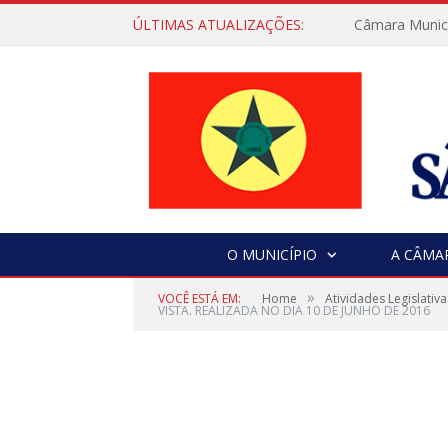
ÚLTIMAS ATUALIZAÇÕES:
Câmara Municip
O MUNICÍPIO
A CÂMA
»
VOCÊ ESTÁ EM:
Home
Atividades Legislativa
VISTA. REALIZADA NO DIA 10 DE JUNHO DE 2016