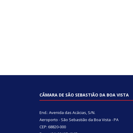
CÂMARA DE SÃO SEBASTIÃO DA BOA VISTA
End.: Avenida das Acácias, S/N.
Aeroporto - São Sebastião da Boa Vista - PA
CEP: 68820-000