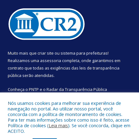
Muito mais que
criar site
ou
sistema para prefeituras
!
Realizamos uma
assessoria
completa, onde garantimos em
contrato que todas as exigências das
leis de transparência
pública
serão atendidas.
Conheça o
PNTP
e o
Radar da Transparência Pública
Nós usamos cookies para melhorar sua experiência de
navegação no portal. Ao utilizar nosso portal, você
concorda com a política de monitoramento de cookies.
Para ter mais informações sobre como isso é feito, acesse
Todos os direitos reservados a Câmara Municipal de São
Política de cookies (
Leia mais
). Se você concorda, clique em
Sebastião da Boa Vista.
ACEITO.