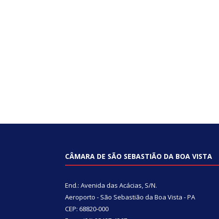
CÂMARA DE SÃO SEBASTIÃO DA BOA VISTA
End.: Avenida das Acácias, S/N.
Aeroporto - São Sebastião da Boa Vista - PA
CEP: 68820-000