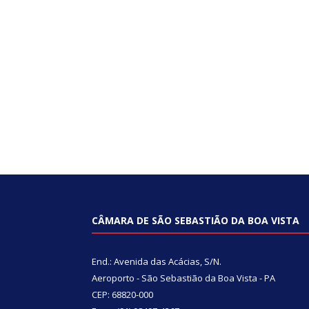
CÂMARA DE SÃO SEBASTIÃO DA BOA VISTA
End.: Avenida das Acácias, S/N.
Aeroporto - São Sebastião da Boa Vista - PA
CEP: 68820-000