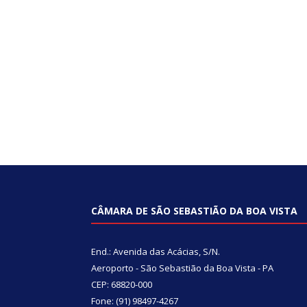
CÂMARA DE SÃO SEBASTIÃO DA BOA VISTA
End.: Avenida das Acácias, S/N.
Aeroporto - São Sebastião da Boa Vista - PA
CEP: 68820-000
Fone: (91) 98497-4267