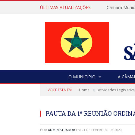
ÚLTIMAS ATUALIZAÇÕES:
Câmara Municip
O MUNICÍPIO
A CÂMA
»
VOCÊ ESTÁ EM:
Home
Atividades Legislativa
PAUTA DA 1ª REUNIÃO ORDINÁR
POR
ADMINISTRADOR
EM
21 DE FEVEREIRO DE 2020