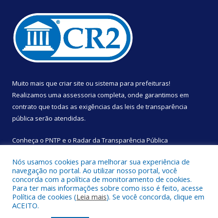
Muito mais que
criar site
ou
sistema para prefeituras
!
Realizamos uma
assessoria
completa, onde garantimos em
contrato que todas as exigências das
leis de transparência
pública
serão atendidas.
Conheça o
PNTP
e o
Radar da Transparência Pública
Nós usamos cookies para melhorar sua experiência de
navegação no portal. Ao utilizar nosso portal, você
concorda com a política de monitoramento de cookies.
Para ter mais informações sobre como isso é feito, acesse
Todos os direitos reservados a Câmara Municipal de São
Política de cookies (
Leia mais
). Se você concorda, clique em
Sebastião da Boa Vista.
ACEITO.