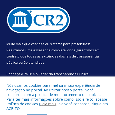
Muito mais que
criar site
ou
sistema para prefeituras
!
Realizamos uma
assessoria
completa, onde garantimos em
contrato que todas as exigências das
leis de transparência
pública
serão atendidas.
Conheça o
PNTP
e o
Radar da Transparência Pública
Nós usamos cookies para melhorar sua experiência de
navegação no portal. Ao utilizar nosso portal, você
concorda com a política de monitoramento de cookies.
Para ter mais informações sobre como isso é feito, acesse
Todos os direitos reservados a Câmara Municipal de São
Política de cookies (
Leia mais
). Se você concorda, clique em
Sebastião da Boa Vista.
ACEITO.