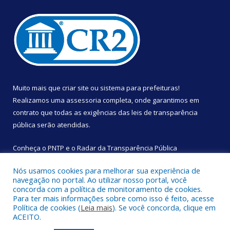
Muito mais que
criar site
ou
sistema para prefeituras
!
Realizamos uma
assessoria
completa, onde garantimos em
contrato que todas as exigências das
leis de transparência
pública
serão atendidas.
Conheça o
PNTP
e o
Radar da Transparência Pública
Nós usamos cookies para melhorar sua experiência de
navegação no portal. Ao utilizar nosso portal, você
concorda com a política de monitoramento de cookies.
Para ter mais informações sobre como isso é feito, acesse
Todos os direitos reservados a Câmara Municipal de São
Política de cookies (
Leia mais
). Se você concorda, clique em
Sebastião da Boa Vista.
ACEITO.