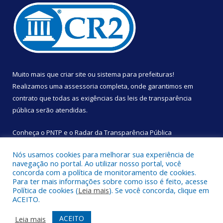
Muito mais que
criar site
ou
sistema para prefeituras
!
Realizamos uma
assessoria
completa, onde garantimos em
contrato que todas as exigências das
leis de transparência
pública
serão atendidas.
Conheça o
PNTP
e o
Radar da Transparência Pública
Nós usamos cookies para melhorar sua experiência de
navegação no portal. Ao utilizar nosso portal, você
concorda com a política de monitoramento de cookies.
Para ter mais informações sobre como isso é feito, acesse
Todos os direitos reservados a Câmara Municipal de São
Política de cookies (
Leia mais
). Se você concorda, clique em
Sebastião da Boa Vista.
ACEITO.
Mapa do Site
Acessar Área Administrativa
ACEITO
Leia mais