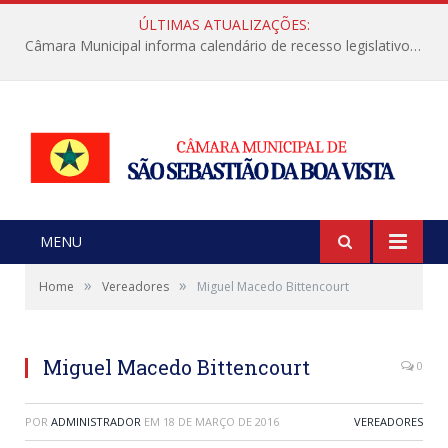
ÚLTIMAS ATUALIZAÇÕES:
Câmara Municipal informa calendário de recesso legislativo de julho
MENU
»
»
Home
Vereadores
Miguel Macedo Bittencourt
Miguel Macedo Bittencourt
0
POR
ADMINISTRADOR
EM
18 DE MARÇO DE 2016
VEREADORES