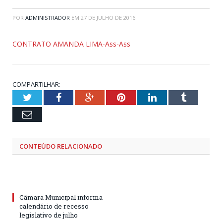
POR
ADMINISTRADOR
EM
27 DE JULHO DE 2016
CONTRATO AMANDA LIMA-Ass-Ass
COMPARTILHAR:
Twitter
Facebook
Google+
Pinterest
LinkedIn
Tumblr
Email
CONTEÚDO RELACIONADO
Câmara Municipal informa
calendário de recesso
legislativo de julho