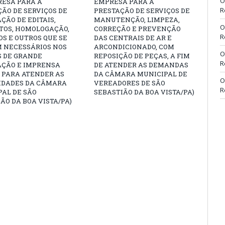
O
RESA PARA A
EMPRESA PARA A
R
ÃO DE SERVIÇOS DE
PRESTAÇÃO DE SERVIÇOS DE
ÇÃO DE EDITAIS,
MANUTENÇÃO, LIMPEZA,
O
TOS, HOMOLOGAÇÃO,
CORREÇÃO E PREVENÇÃO
R
S E OUTROS QUE SE
DAS CENTRAIS DE AR E
M NECESSÁRIOS NOS
ARCONDICIONADO, COM
O
S DE GRANDE
REPOSIÇÃO DE PEÇAS, A FIM
R
AÇÃO E IMPRENSA
DE ATENDER AS DEMANDAS
, PARA ATENDER AS
DA CÂMARA MUNICIPAL DE
O
IDADES DA CÂMARA
VEREADORES DE SÃO
R
AL DE SÃO
SEBASTIÃO DA BOA VISTA/PA)
ÃO DA BOA VISTA/PA)