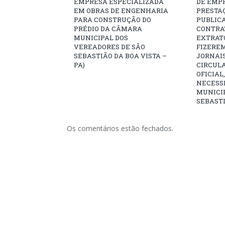
EMPRESA ESPECIALIZADA
DE EMP
EM OBRAS DE ENGENHARIA
PRESTAÇ
PARA CONSTRUÇÃO DO
PUBLICA
PRÉDIO DA CÂMARA
CONTRA
MUNICIPAL DOS
EXTRATO
VEREADORES DE SÃO
FIZERE
SEBASTIÃO DA BOA VISTA –
JORNAI
PA)
CIRCUL
OFICIAL
NECESS
MUNICIP
SEBASTI
Os comentários estão fechados.