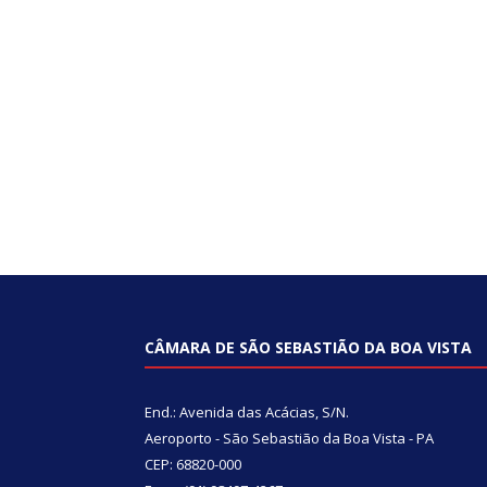
CÂMARA DE SÃO SEBASTIÃO DA BOA VISTA
End.: Avenida das Acácias, S/N.
Aeroporto - São Sebastião da Boa Vista - PA
CEP: 68820-000