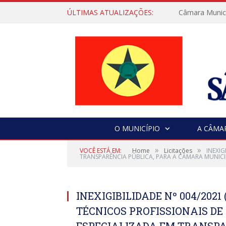
ÚLTIMAS ATUALIZAÇÕES:
Câmara Municip
O MUNICÍPIO
A CÂMA
»
»
VOCÊ ESTÁ EM:
Home
Licitações
INEXIG
TRANSPARÊNCIA PÚBLICA, PARA A CÂMARA MUNICI
INEXIGIBILIDADE Nº 004/202
TÉCNICOS PROFISSIONAIS DE
ESPECIALIZADA EM TRANSPA