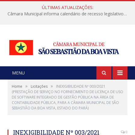
ÚLTIMAS ATUALIZAÇÕES:
Câmara Municipal informa calendário de recesso legislativo de julho
MENU
»
»
Home
Licitações
INEXIGIBILIDADE Nº 003/2021
(PRESTAÇÃO DE SERVIÇO NO FORNECIMENTO DE LICENÇA DE USO
DE SOFTWARE INTEGRADO DE GESTÃO PÚBLICA NA ÁREA DE
CONTABILIDADE PÚBLICA, PARA A CÂMARA MUNICIPAL DE SÃO
SEBASTIÃO DA BOA VISTA, ESTADO DO PARÁ)
INEXIGIBILIDADE Nº 003/2021
0